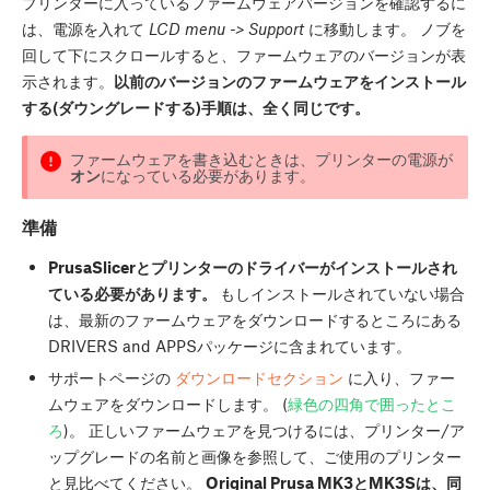
プリンターに入っているファームウェアバージョンを確認するに
は、電源を入れて
LCD menu -> Support
に移動します。 ノブを
回して下にスクロールすると、ファームウェアのバージョンが表
示されます。
以前のバージョンのファームウェアをインストール
する(ダウングレードする)手順は、全く同じです。
ファームウェアを書き込むときは、プリンターの電源が
オン
になっている必要があります。
準備
PrusaSlicerとプリンターのドライバーがインストールされ
ている必要があります。
もしインストールされていない場合
は、最新のファームウェアをダウンロードするところにある
DRIVERS and APPSパッケージに含まれています。
サポートページの
ダウンロードセクション
に入り、ファー
ムウェアをダウンロードします。 (
緑色の四角で囲ったとこ
ろ
)。 正しいファームウェアを見つけるには、プリンター/ア
ップグレードの名前と画像を参照して、ご使用のプリンター
と見比べてください。
Original Prusa MK3とMK3Sは、同