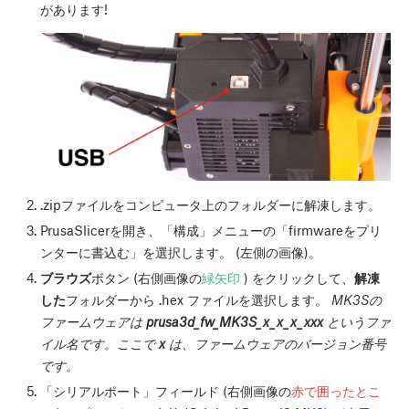
があります!
.zipファイルをコンピュータ上のフォルダーに解凍します。
PrusaSlicerを開き、「構成」メニューの「firmwareをプリ
ンターに書込む」を選択します。 (左側の画像)。
ブラウズ
ボタン (右側画像の
緑矢印
) をクリックして、
解凍
した
フォルダーから .hex ファイルを選択します。
MK3Sの
ファームウェアは
prusa3d_fw_MK3S_x_x_x_xxx
というファ
イル名です。ここで
x
は、ファームウェアのバージョン番号
です。
「シリアルポート」フィールド (右側画像の
赤で囲ったとこ