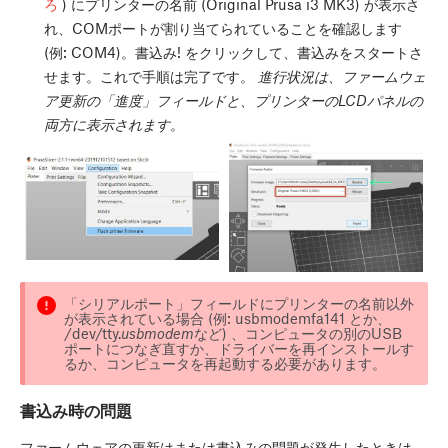
ろ
) にプリンターの名前 (Original Prusa i3 MK3) が表示さ
れ、COMポートが割り当てられていることを確認します
(例: COM4)。
書込み!
をクリックして、書込みをスタートさ
せます。これで手順は完了です。
進行状況は、ファームウェ
ア更新の「進度」フィールドと、プリンターのLCDパネルの
両方に表示されます。
「シリアルポート」フィールドにプリンターの名前以外
が表示されている場合 (例: usbmodemfa141 とか、
/dev/tty.
usbmodem
など) 、コンピュータの別のUSB
ポートにつなぎ直すか、ドライバーを再インストールす
るか、コンピュータを再起動する必要があります。
書込み時の問題
ファームウェアの更新はまたは書込みの問題が発生したときは、