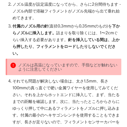
ノズル温度が設定温度になってから、さらに2分間待ちます -
ノズル内部で溶融フィラメントがノズル先端から出て垂れ始
めてきます。
付属のノズル用の針
(直径0.3mmから0.35mmのもの)を
下か
らノズルに挿入します。
詰まりを取り除くには、1〜2cmぐ
らい挿入する必要があります。
針を挿入している間は、上か
ら押したり、フィラメントをロードしたりしないでくださ
い。
ノズルは高温になっていますので、手指などが触れない
ように注意してください
それでも問題が解決しない場合は、太さ1.5mm、長さ
100mmの真っ直ぐで硬い金属ワイヤーを使用してみてくだ
さい。それを上からホットエンドに挿入して、まず、当たる
までの距離を確認します。次に、当たったところからさらに
ゆっくり押して中にあるフィラメントをノズルに押し込みま
す。付属の最小のヘキサゴンレンチを使用することもできま
すが、長さが足りないので、フィラメントセンサーカバーを