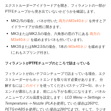
エクストルーダーアイドラードアを開き、フィラメントの一部が
PTFEチューブから突き出ていないかどうかを確認します。
MK2/Sの場合、バネが付いた
両方のM3x40ネジ
を外すとア
イドラードアが自然に開きます。
MK3またはMK2.5の場合、六角形の窓の下にある
両方の
M3x40ネジ
を緩めます(バネも付いています)。
MK3SまたはMK2.5Sの場合、1本の
M3x40ネジ
を緩めます
(これもスプリング付き)。
フィラメントがPTFEチューブのところで詰まっている
フィラメントが白いテフロンチューブで詰まっている場合、エク
ストルーダーからホットエンドを取り出す必要があります。 分
解するには
このガイド
を使ってください(ステップ2〜5)。ホット
エンドが露出したまま、前にぶら下がる感じになります。パネル
メニューでノズル温度を設定します：
LCD Menu -> Settings ->
Temperatures -> Nozzle (PLAを使用していた場合は260℃、
PETGやABSを使用していた場合は280℃まで)
。そして、ラジオ