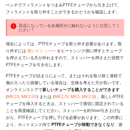
ペンチでフィラメントをつまみPTFEチューブから引き上げて、
フィラメントを取り外すことができるかどうかを確認します。
高温になっている金属部分に触れないように注意してく
ださい！
場合によっては、PTFEチューブを取り外す必要があります。取
り外すには
黒いストッパー
をヒートシンク側に押すとチューブ
を押さえている爪が外れますので、ストッパーを押さえた状態で
PTFEチューブを引き出します。
PTFEチューブが詰まりによって、またはそれを取り除く過程で
傷が入ったり損傷している場合は、交換を考えた方が良いです。
オンラインストアで
新しいチューブを購入することができます
(
MK3S, MK2.5S
) または (
MK2/S, MK3, MK2.5
) 。新しいPTFE
チューブを挿入するときは、ストッパーで適切に固定されている
ことを再度確認してください。ストッパーを約1mm引き上げな
がら、PTFEチューブを押し下げる必要があります。 この作業に
より、ホットエンド内で
PTFEチューブが移動できなくなり
、遊