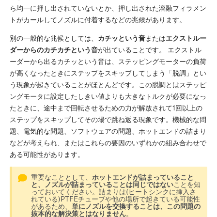
ら均一に押し出されていないとか、押し出された溶融フィラメン
トがカールしてノズルに付着するなどの兆候があります。
別の一般的な兆候としては、
カチッという音
または
エクストルー
ダーからのカチカチという音
が出ていることです。 エクストル
ーダーから出るカチッという音は、ステッピングモーターの負荷
が高くなったときにステップをスキップしてしまう「脱調」とい
う現象が起きていることがほとんどです。この脱調とはステッピ
ングモータに設定したしきい値よりも大きなトルクが必要になっ
たときに、途中まで回転させるための力が解放されて1回以上の
ステップをスキップしてその場で跳ね返る現象です。機械的な問
題、電気的な問題、ソフトウェアの問題、ホットエンドの詰まり
などが考えられ、またはこれらの要因のいずれかの組み合わせで
ある可能性があります。
重要なこととして、
ホットエンドが詰まっていること
と、ノズルが詰まっていることは同じではない
ことを知
っておいてください。詰まりは(ヒートシンクに挿入さ
れている)PTFEチューブや他の場所で起きている可能性
があるため、
単にノズルを交換することは、この問題の
抜本的な解決策とはなりません
。