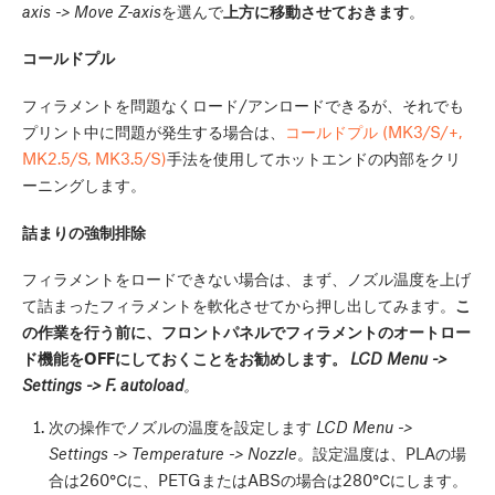
axis -> Move Z-axis
を選んで
上方に移動させておきます
。
コールドプル
フィラメントを問題なくロード/アンロードできるが、それでも
プリント中に問題が発生する場合は、
コールドプル (MK3/S/+,
MK2.5/S, MK3.5/S)
手法を使用してホットエンドの内部をクリ
ーニングします。
詰まりの強制排除
フィラメントをロードできない場合は、まず、ノズル温度を上げ
て詰まったフィラメントを軟化させてから押し出してみます。
こ
の作業を行う前に、フロントパネルでフィラメントのオートロー
ド機能をOFFにしておくことをお勧めします。
LCD Menu ->
Settings -> F. autoload
。
次の操作でノズルの温度を設定します
LCD Menu ->
Settings -> Temperature -> Nozzle
。設定温度は、PLAの場
合は260℃に、PETGまたはABSの場合は280℃にします。