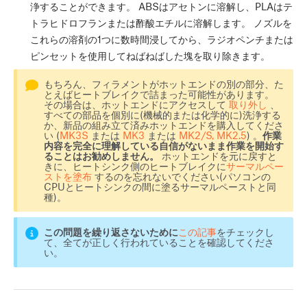
浄することができます。 ABSはアセトンに溶解し、PLAはテ
トラヒドロフランまたは酢酸エチルに溶解します。 ノズルを
これらの溶剤の1つに数時間浸してから、ラジオペンチまたは
ピンセットを使用してねばねばした塊を取り除きます。
もちろん、フィラメントがホットエンドの別の部分、た
とえばヒートブレイクで詰まった可能性があります。
その場合は、ホットエンドにアクセスして
取り外し
、
すべての部品を個別に(機械的または化学的に)洗浄する
か、新品の組み立て済みホットエンドを購入してくださ
い (
MK3S
または
MK3
または
MK2/S, MK2.5
) 。
作業
内容を完全に理解している自信がないまま作業を開始す
ることはお勧めしません。
ホットエンドを元に戻すと
きに、ヒートシンク側のヒートブレイクに
サーマルペー
ストを塗布
するのを忘れないでください(パソコンの
CPUとヒートシンクの間に塗るサーマルペーストと同
種)。
この問題を繰り返さないために
この記事
をチェックし
て、全てが正しく行われていることを確認してくださ
い。