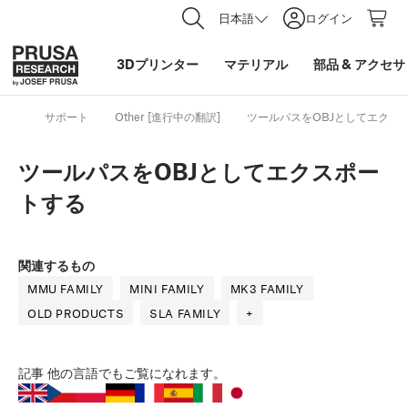
日本語
ログイン
3Dプリンター
マテリアル
部品
&
アクセサ
サポート
Other [進行中の翻訳]
ツールパスをOBJとしてエクス
ツールパスをOBJとしてエクスポー
トする
関連するもの
MMU FAMILY
MINI FAMILY
MK3 FAMILY
OLD PRODUCTS
SLA FAMILY
+
記事
他の言語でもご覧になれます。