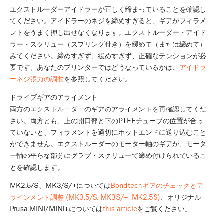
エクストルーダーアイドラーが正しく締まっていることを確認し
てください。アイドラーのネジを締めすぎると、ギアがフィラメ
ントをうまく押し出せなくなります。エクストルーダー・アイド
ラー・スクリュー（スプリング付き）を緩めて（または締めて）
みてください。締めすぎず、緩めすぎず、正確なテンションが必
要です。あなたのプリンターではどうなっているかは、
アイドラ
ーネジ張力の調整
を参照してください。
ドライブギアのアライメント
両方のエクストルーダーのギアのアライメントを再確認してくだ
さい。両方とも、上の開口部と下のPTFEチューブの位置が合っ
ていないと、フィラメントを適切にホットエンドに送り込むこと
ができません。エクストルーダーのモーター軸のギアが、モータ
ー軸の平らな部分にグラブ・スクリューで締め付けられているこ
とを確認します。
MK2.5/S、MK3/S/+については
Bondtechギアのチェックとア
ラインメント調整 (MK3.5/S, MK3S/+, MK2.5S)
、オリジナル
Prusa MINI/MINI+については
this article
をご覧ください。