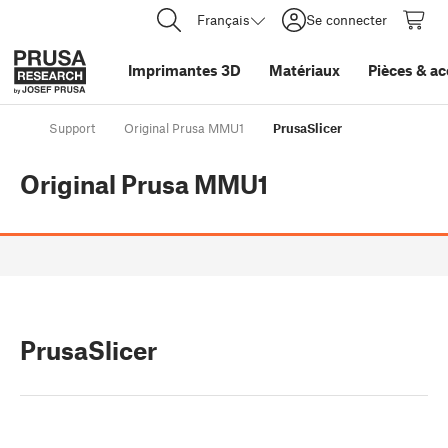
Français
Se connecter
Imprimantes 3D
Matériaux
Pièces
&
ac
Support
Original Prusa MMU1
PrusaSlicer
Original Prusa MMU1
PrusaSlicer