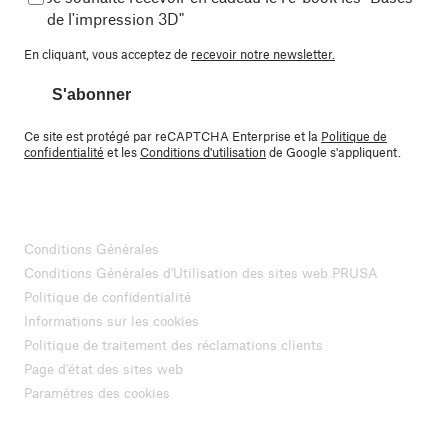
de l'impression 3D"
En cliquant, vous acceptez de
recevoir notre newsletter.
S'abonner
Ce site est protégé par reCAPTCHA Enterprise et la
Politique de
confidentialité
et les
Conditions d'utilisation
de Google s'appliquent.
Conditions Générales
Conditions Générales d'Utilisation des sites web PRUSA
Politique de confidentialité
Informations sur les cookies
Politique de traitement des réclamations clients
Page d'état des sites web
Paramètres des cookies