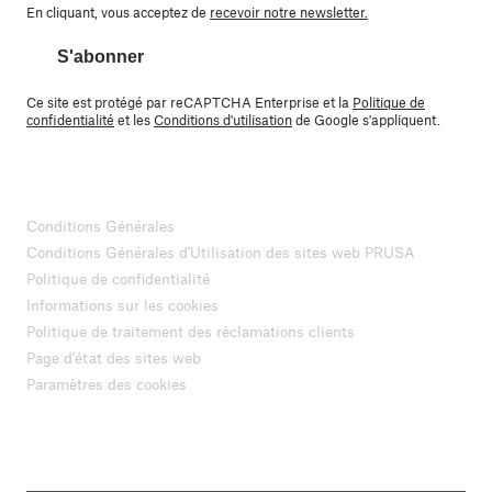
En cliquant, vous acceptez de
recevoir notre newsletter.
S'abonner
Ce site est protégé par reCAPTCHA Enterprise et la
Politique de
confidentialité
et les
Conditions d'utilisation
de Google s'appliquent.
Conditions Générales
Conditions Générales d'Utilisation des sites web PRUSA
Politique de confidentialité
Informations sur les cookies
Politique de traitement des réclamations clients
Page d'état des sites web
Paramètres des cookies