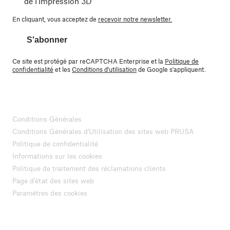
de l'impression 3D"
En cliquant, vous acceptez de
recevoir notre newsletter.
S'abonner
Ce site est protégé par reCAPTCHA Enterprise et la
Politique de
confidentialité
et les
Conditions d'utilisation
de Google s'appliquent.
Conditions Générales
Conditions Générales d'Utilisation des sites web PRUSA
Politique de confidentialité
Informations sur les cookies
Politique de traitement des réclamations clients
Page d'état des sites web
Paramètres des cookies