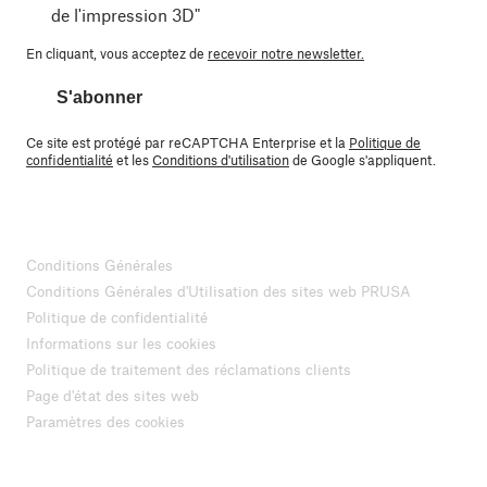
de l'impression 3D"
En cliquant, vous acceptez de
recevoir notre newsletter.
S'abonner
Ce site est protégé par reCAPTCHA Enterprise et la
Politique de
confidentialité
et les
Conditions d'utilisation
de Google s'appliquent.
Conditions Générales
Conditions Générales d'Utilisation des sites web PRUSA
Politique de confidentialité
Informations sur les cookies
Politique de traitement des réclamations clients
Page d'état des sites web
Paramètres des cookies