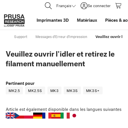
Français
Se connecter
Imprimantes 3D
Matériaux
Pièces
&
ac
Support
Messages d'Erreur d'Impression
Veuillez ouvrir l'i
Veuillez ouvrir l'idler et retirez le
filament manuellement
Pertinent pour
MK2.5
MK2.5S
MK3
MK3S
MK3S+
Article
est également disponible dans les langues suivantes