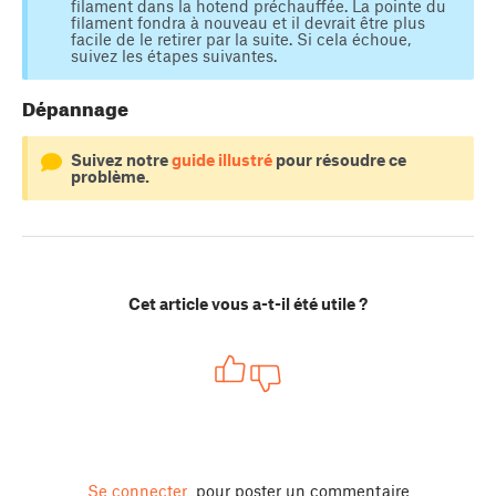
filament dans la hotend préchauffée. La pointe du
filament fondra à nouveau et il devrait être plus
facile de le retirer par la suite. Si cela échoue,
suivez les étapes suivantes.
Dépannage
Suivez notre
guide illustré
pour résoudre ce
problème.
Cet article vous a-t-il été utile ?
Se connecter
pour poster un commentaire