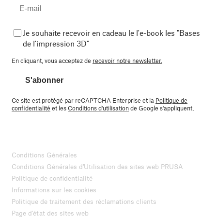
Je souhaite recevoir en cadeau le l'e-book les "Bases
de l'impression 3D"
En cliquant, vous acceptez de
recevoir notre newsletter.
S'abonner
Ce site est protégé par reCAPTCHA Enterprise et la
Politique de
confidentialité
et les
Conditions d'utilisation
de Google s'appliquent.
Conditions Générales
Conditions Générales d'Utilisation des sites web PRUSA
Politique de confidentialité
Informations sur les cookies
Politique de traitement des réclamations clients
Page d'état des sites web