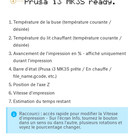
Température de la buse (température courante /
désirée)
Température du lit chauffant (température courante /
désirée)
Avancement de l'impression en % - affiché uniquement
durant l'impression
Barre d'état (Prusa i3 MK3S prête / En chauffe /
file_name.gcode, etc.)
Position de l'axe Z
Vitesse d'impression
Estimation du temps restant
Raccourci : accès rapide pour modifier la Vitesse
d'impression - Sur l'écran Info, tournez le bouton
dans un sens ou dans l'autre, plusieurs rotations et
voyez le pourcentage changer.