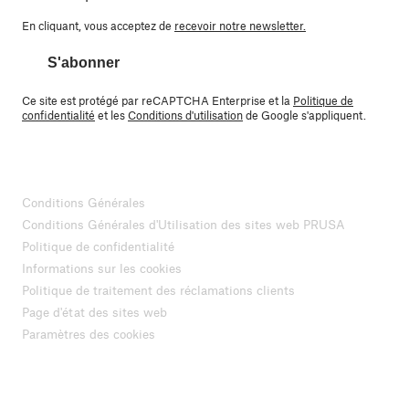
En cliquant, vous acceptez de
recevoir notre newsletter.
S'abonner
Ce site est protégé par reCAPTCHA Enterprise et la
Politique de
confidentialité
et les
Conditions d'utilisation
de Google s'appliquent.
Conditions Générales
Conditions Générales d'Utilisation des sites web PRUSA
Politique de confidentialité
Informations sur les cookies
Politique de traitement des réclamations clients
Page d'état des sites web
Paramètres des cookies