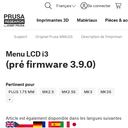
Français
Se connecter
Imprimantes 3D
Matériaux
Pièces
&
ac
Support
Original Prusa MMU2S
Description de l'imprimante
Menu LCD i3
(pré firmware 3.9.0)
Pertinent pour
PLUS 1.75 MM
MK2.5
MK2.5S
MK3
MK3S
+
Article
est également disponible dans les langues suivantes