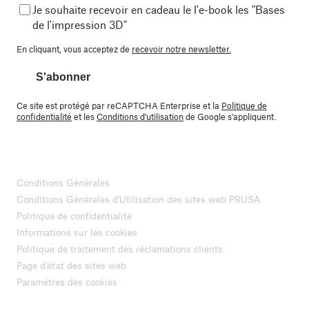
Je souhaite recevoir en cadeau le l'e-book les "Bases
de l'impression 3D"
En cliquant, vous acceptez de
recevoir notre newsletter.
S'abonner
Ce site est protégé par reCAPTCHA Enterprise et la
Politique de
confidentialité
et les
Conditions d'utilisation
de Google s'appliquent.
Conditions Générales
Conditions Générales d'Utilisation des sites web PRUSA
Politique de confidentialité
Informations sur les cookies
Politique de traitement des réclamations clients
Page d'état des sites web
Paramètres des cookies