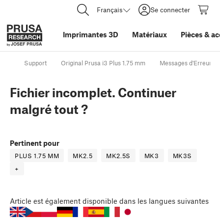
Français
Se connecter
Imprimantes 3D
Matériaux
Pièces
&
ac
Support
Original Prusa i3 Plus 1.75 mm
Messages d'Erreur d'
Fichier incomplet. Continuer
malgré tout ?
Pertinent pour
PLUS 1.75 MM
MK2.5
MK2.5S
MK3
MK3S
+
Article
est également disponible dans les langues suivantes