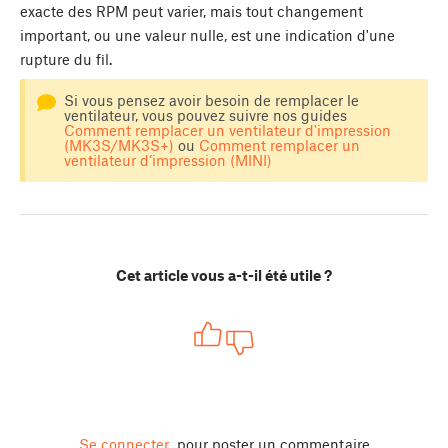
exacte des RPM peut varier, mais tout changement
important, ou une valeur nulle, est une indication d'une
rupture du fil.
Si vous pensez avoir besoin de remplacer le
ventilateur, vous pouvez suivre nos guides
Comment remplacer un ventilateur d'impression
(MK3S/MK3S+)
ou
Comment remplacer un
ventilateur d’impression (MINI)
Cet article vous a-t-il été utile ?
Se connecter
pour poster un commentaire