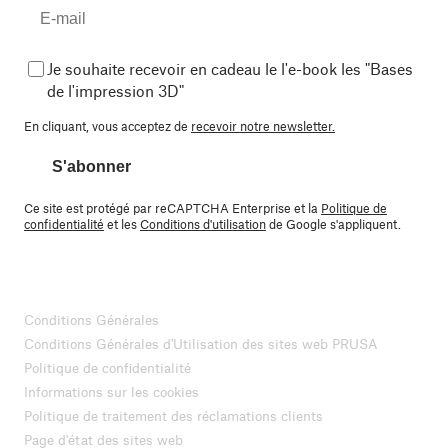
Je souhaite recevoir en cadeau le l'e-book les "Bases
de l'impression 3D"
En cliquant, vous acceptez de
recevoir notre newsletter.
S'abonner
Ce site est protégé par reCAPTCHA Enterprise et la
Politique de
confidentialité
et les
Conditions d'utilisation
de Google s'appliquent.
Conditions Générales
Conditions Générales d'Utilisation des sites web PRUSA
Politique de confidentialité
Informations sur les cookies
Politique de traitement des réclamations clients
Page d'état des sites web