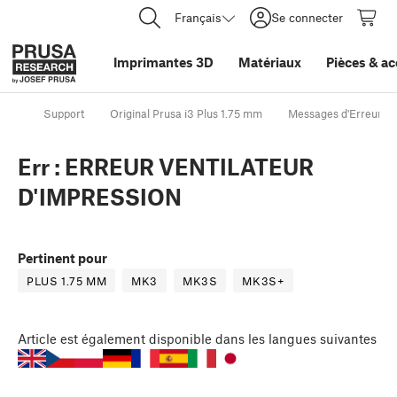
Français
Se connecter
Imprimantes 3D
Matériaux
Pièces
&
ac
Support
Original Prusa i3 Plus 1.75 mm
Messages d'Erreur d'
Err : ERREUR VENTILATEUR
D'IMPRESSION
Pertinent pour
PLUS 1.75 MM
MK3
MK3S
MK3S+
Article
est également disponible dans les langues suivantes