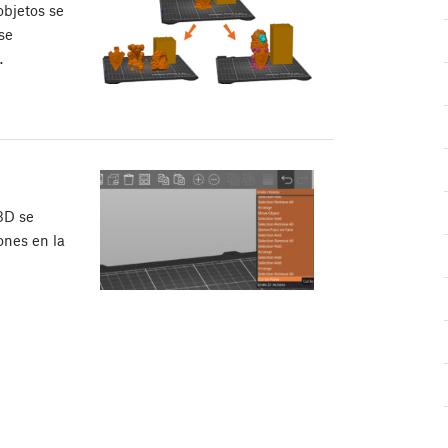
objetos se
se
…
 3D se
ones en la