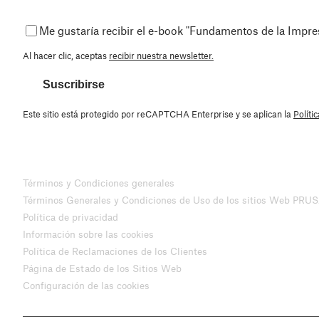
Me gustaría recibir el e-book "Fundamentos de la Impr
Al hacer clic, aceptas
recibir nuestra newsletter.
Suscribirse
Este sitio está protegido por reCAPTCHA Enterprise y se aplican la
Políti
Términos y Condiciones generales
Términos Generales y Condiciones de Uso de los sitios Web PRU
Política de privacidad
Información sobre las cookies
Política de Reclamaciones de los Clientes
Página de Estado de los Sitios Web
Configuración de las cookies