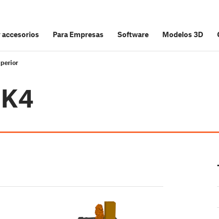
y accesorios
Para Empresas
Software
Modelos 3D
perior
MK4