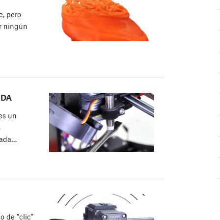
e, pero
r ningún
NDA
es un
s
usada…
 de "clic"