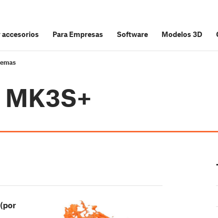
y accesorios
Para Empresas
Software
Modelos 3D
lemas
i3 MK3S+
 (por