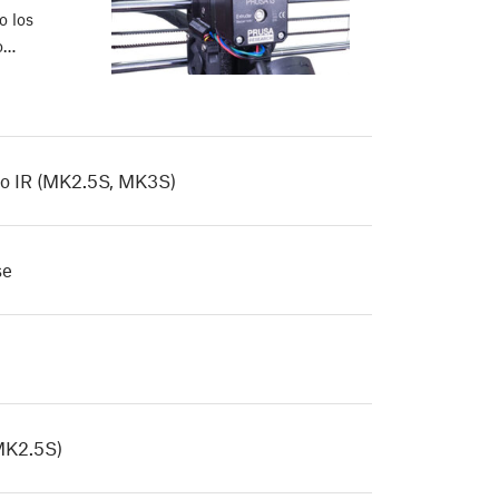
o los
o…
to IR (MK2.5S, MK3S)
se
MK2.5S)