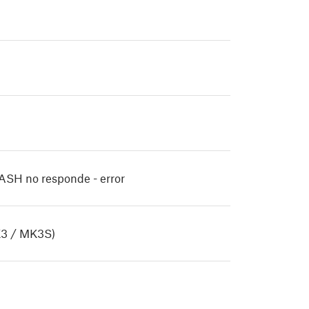
SH no responde - error
K3 / MK3S)