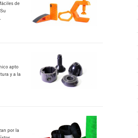
fáciles de
 Su
…
nico apto
tura y a la
zan por la
 Estos