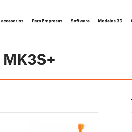
y accesorios
Para Empresas
Software
Modelos 3D
i3 MK3S+