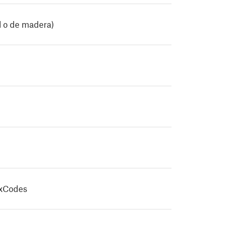
l o de madera)
exCodes