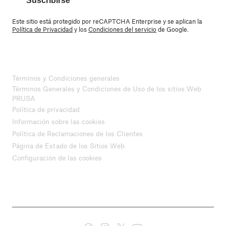
Suscribirse
Este sitio está protegido por reCAPTCHA Enterprise y se aplican la
Política de Privacidad
y los
Condiciones del servicio
de Google.
Términos y Condiciones generales
Términos Generales y Condiciones de Uso de los sitios Web
PRUSA
Política de privacidad
Información sobre las cookies
Política de Reclamaciones de los Clientes
Página de Estado de los Sitios Web
Configuración de las cookies