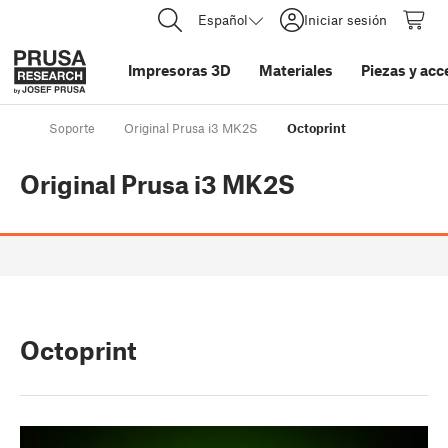
Español
Iniciar sesión
Impresoras 3D
Materiales
Piezas y acc
Soporte
Original Prusa i3 MK2S
Octoprint
Original Prusa i3 MK2S
Octoprint