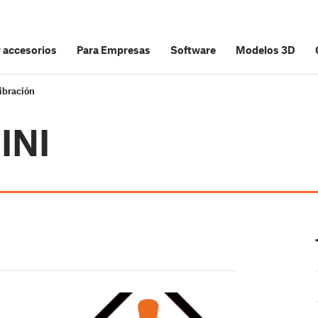
y accesorios
Para Empresas
Software
Modelos 3D
ibración
INI