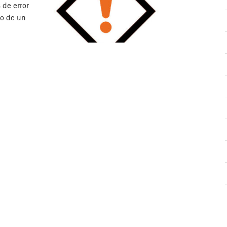
 de error
so de un