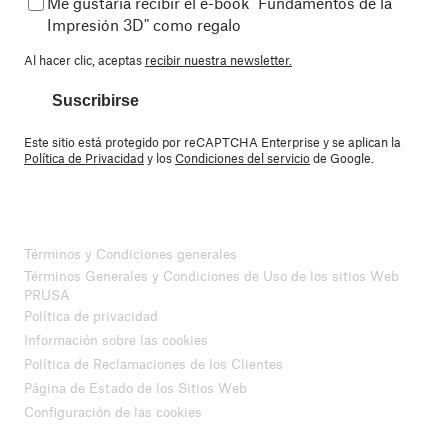
Me gustaría recibir el e-book "Fundamentos de la
Impresión 3D" como regalo
Al hacer clic, aceptas
recibir nuestra newsletter.
Suscribirse
Este sitio está protegido por reCAPTCHA Enterprise y se aplican la
Política de Privacidad
y los
Condiciones del servicio
de Google.
Términos y Condiciones generales
Términos Generales y Condiciones de Uso de los sitios Web
PRUSA
Política de privacidad
Información sobre las cookies
Política de Reclamaciones de los Clientes
Página de Estado de los Sitios Web
Configuración de las cookies