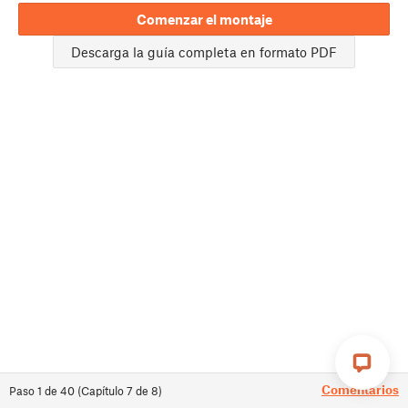
Comenzar el montaje
Descarga la guía completa en formato PDF
Comentarios
Paso
1
de
40
(
Capítulo
7
de
8
)