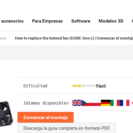
y accesorios
Para Empresas
Software
Modelos 3D
sora
How to replace the hotend fan (CORE One L) | Comenzar el montaj
Fácil
Dificultad
Idiomas disponibles
Comenzar el montaje
Descarga la guía completa en formato PDF