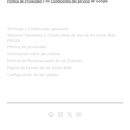
Política de Privacidad
y los
Condiciones del servicio
de Google.
Términos y Condiciones generales
Términos Generales y Condiciones de Uso de los sitios Web
PRUSA
Política de privacidad
Información sobre las cookies
Política de Reclamaciones de los Clientes
Página de Estado de los Sitios Web
Configuración de las cookies