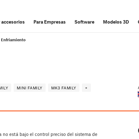
y accesorios
Para Empresas
Software
Modelos 3D
Enfriamiento
MILY
MINI FAMILY
MK3 FAMILY
+
a no está bajo el control preciso del sistema de