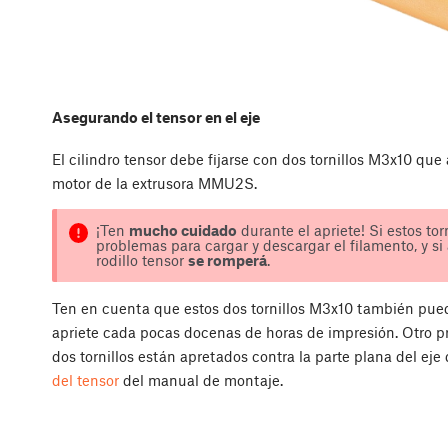
Asegurando el tensor en el eje
El cilindro tensor debe fijarse con dos tornillos M3x10 que 
motor de la extrusora MMU2S.
¡Ten
mucho cuidado
durante el apriete! Si estos tor
problemas para cargar y descargar el filamento, y si 
rodillo tensor
se romperá
.
Ten en cuenta que estos dos tornillos M3x10 también pued
apriete cada pocas docenas de horas de impresión. Otro pr
dos tornillos están apretados contra la parte plana del eje 
del tensor
del manual de montaje.