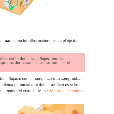
actúan como tornillos prisioneros en el eje del
nillos están demasiado flojos, tendrás
aprietas demasiado estos dos tornillos, el
en aflojarse con el tiempo, así que comprueba el
oblema potencial que debes verificar es si los
del motor del extrusor. Mira
1. Montaje del cuerpo