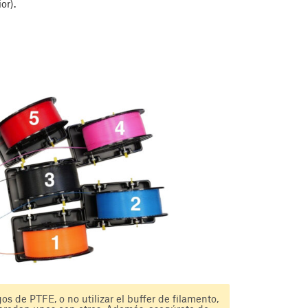
or).
os de PTFE, o no utilizar el buffer de filamento,