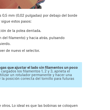
nos 0,5 mm (0,02 pulgadas) por debajo del borde
y sigue estos pasos:
ción de la polea dentada.
 del filamento) y hacia atrás, pulsando
ierdo.
over de nuevo el selector.
ngas que ajustar el lado sin filamentos un poco
cargados los filamentos 1, 2 y 3, aprieta el
utilizar un rotulador permanente y hacer una
r la posición correcta del tornillo para futuras
otros. Lo ideal es que las bobinas se coloquen