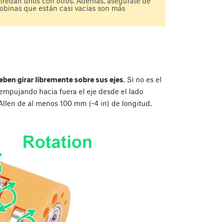
enredan unos con otros. Además, asegúrate de
bobinas que están casi vacías son más
eben girar libremente sobre sus ejes
. Si no es el
 empujando hacia fuera el eje desde el lado
e Allen de al menos 100 mm (~4 in) de longitud.