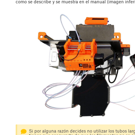
como se describe y se muestra en el manual (imagen inferi
Si por alguna razón decides no utilizar los tubos larg