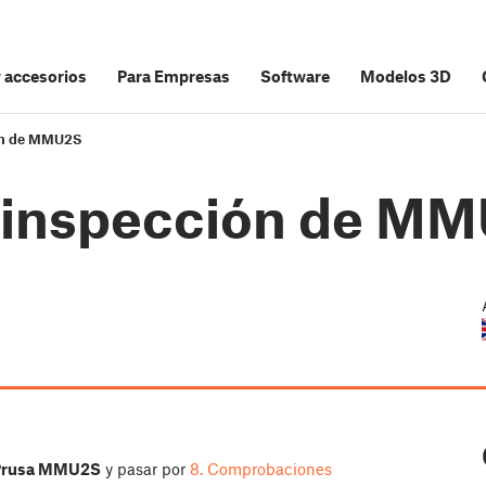
y accesorios
Para Empresas
Software
Modelos 3D
ión de MMU2S
e inspección de M
l Prusa MMU2S
y pasar por
8. Comprobaciones