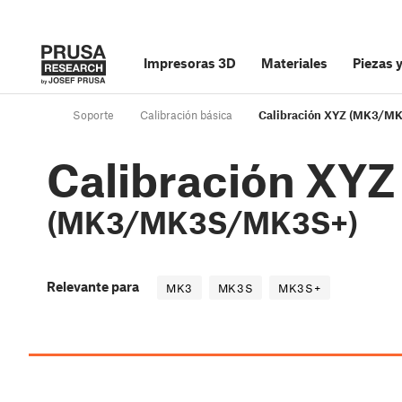
Impresoras 3D
Materiales
Piezas 
Soporte
Calibración básica
Calibración XYZ (MK3/M
Calibración XYZ
(MK3/MK3S/MK3S+)
Relevante para
MK3
MK3S
MK3S+