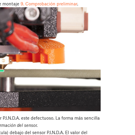
 de montaje
9. Comprobación preliminar
.
.I.N.D.A. este defectuoso. La forma más sencilla
rmación del sensor.
a) debajo del sensor P.I.N.D.A. El valor del