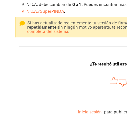
P.I.N.D.A. debe cambiar de
0 a 1
. Puedes encontrar más
P.I.N.D.A./SuperPINDA
.
Si has actualizado recientemente tu versión de firm
repetidamente
sin ningún motivo aparente, te re
completa del sistema
.
¿Te resultó útil est
Inicia sesión
para public