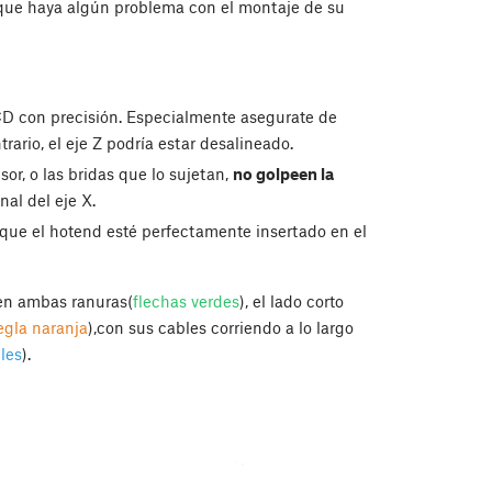
 que haya algún problema con el montaje de su
LCD con precisión. Especialmente asegurate de
trario, el eje Z podría estar desalineado.
or, o las bridas que lo sujetan,
no golpeen la
nal del eje X.
que el hotend esté perfectamente insertado en el
 en ambas ranuras(
flechas verdes
), el lado corto
egla naranja
),con sus cables corriendo a lo largo
les
).