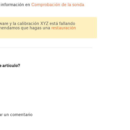
 información en
Comprobación de la sonda
ware y la calibración XYZ está fallando
comendamos que hagas una
restauración
e artículo?
ar un comentario