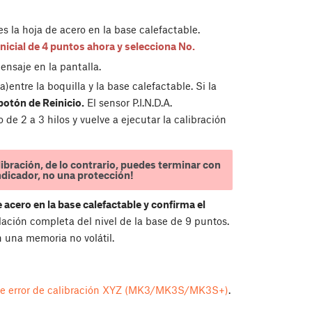
es la hoja de acero en la base calefactable.
nicial de 4 puntos ahora y selecciona No.
ensaje en la pantalla.
)entre la boquilla y la base calefactable. Si la
botón de Reinicio.
El sensor P.I.N.D.A.
e 2 a 3 hilos y vuelve a ejecutar la calibración
ibración, de lo contrario, puedes terminar con
indicador, no una protección!
e acero en la base calefactable y confirma el
elación completa del nivel de la base de 9 puntos.
una memoria no volátil.
e error de calibración XYZ (MK3/MK3S/MK3S+)
.