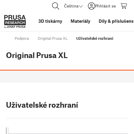
Čeština
Přihlásit se
3D tiskárny
Materiály
Díly
&
příslušens
Podpora
Original Prusa XL
Uživatelské rozhraní
Original Prusa XL
Uživatelské rozhraní