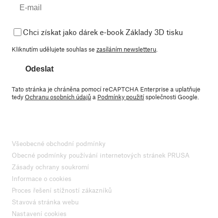
Chci získat jako dárek e-book Základy 3D tisku
Kliknutím udělujete souhlas se
zasíláním newsletteru
.
Odeslat
Tato stránka je chráněna pomocí reCAPTCHA Enterprise a uplatňuje
tedy
Ochranu osobních údajů
a
Podmínky použití
společnosti Google.
Všeobecné obchodní podmínky
Obecné podmínky používání internetových stránek PRUSA
Zásady ochrany soukromí
Informace o cookies
Proces řešení stížností zákazníků
Stavová stránka webu
Nastavení cookies