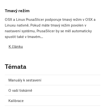
Tmavý režim
OSX a Linux PrusaSlicer podporuje tmavý režim v OSX a
Linuxu nativně. Pokud máte tmavý režim povolen v
nastavení systému, PrusaSlicer by se měl automaticky
spustit také v tmavém…
K článku
Témata
Manuály k sestavení
O vaší tiskárně
Kalibrace