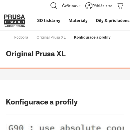
Čeština
Přihlásit se
3D tiskárny
Materiály
Díly
&
příslušens
Podpora
Original Prusa XL
Konfigurace a profily
Original Prusa XL
Konfigurace a profily