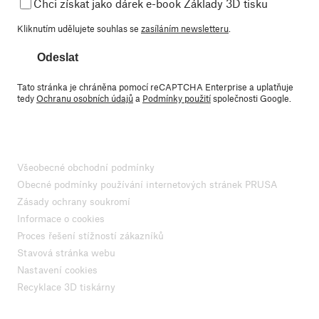
Chci získat jako dárek e-book Základy 3D tisku
Kliknutím udělujete souhlas se
zasíláním newsletteru
.
Odeslat
Tato stránka je chráněna pomocí reCAPTCHA Enterprise a uplatňuje
tedy
Ochranu osobních údajů
a
Podmínky použití
společnosti Google.
Všeobecné obchodní podmínky
Obecné podmínky používání internetových stránek PRUSA
Zásady ochrany soukromí
Informace o cookies
Proces řešení stížností zákazníků
Stavová stránka webu
Nastavení cookies
Recyklace 3D tiskárny