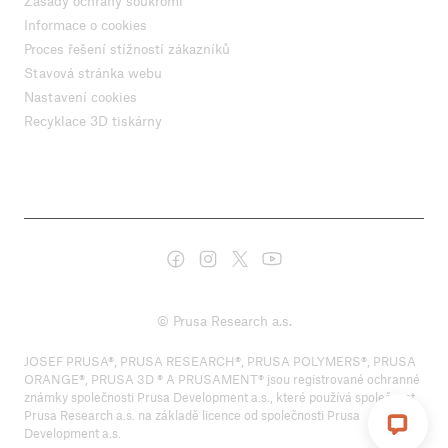
Zásady ochrany soukromí
Informace o cookies
Proces řešení stížností zákazníků
Stavová stránka webu
Nastavení cookies
Recyklace 3D tiskárny
© Prusa Research a.s.
JOSEF PRUSA®, PRUSA RESEARCH®, PRUSA POLYMERS®, PRUSA
ORANGE®, PRUSA 3D ® A PRUSAMENT® jsou registrované ochranné
známky společnosti Prusa Development a.s., které používá společnost
Prusa Research a.s. na základě licence od společnosti Prusa
Development a.s.