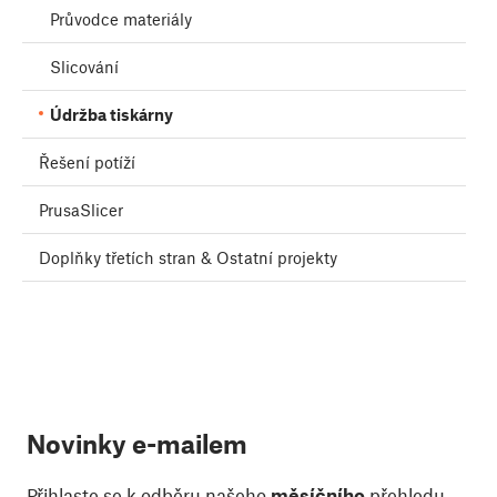
Průvodce materiály
Slicování
Údržba tiskárny
Řešení potíží
PrusaSlicer
Doplňky třetích stran & Ostatní projekty
Novinky e-mailem
Přihlaste se k odběru našeho
měsíčního
přehledu