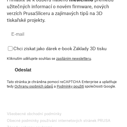
užitečných informací o novém firmware, nových
verzích PrusaSliceru a zajímavých tipů na 3D
tiskařské projekty.
Chci získat jako dárek e-book Základy 3D tisku
Kliknutím udělujete souhlas se
zasíláním newsletteru
.
Odeslat
Tato stránka je chráněna pomocí reCAPTCHA Enterprise a uplatňuje
tedy
Ochranu osobních údajů
a
Podmínky použití
společnosti Google.
Všeobecné obchodní podmínky
Obecné podmínky používání internetových stránek PRUSA