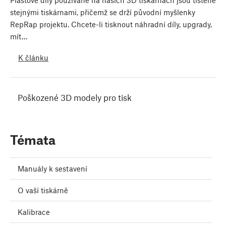
Plastové díly používané na našich 3D tiskárnách jsou tištěné
stejnými tiskárnami, přičemž se drží původní myšlenky
RepRap projektu. Chcete-li tisknout náhradní díly, upgrady,
mít…
K článku
Poškozené 3D modely pro tisk
Témata
Manuály k sestavení
O vaší tiskárně
Kalibrace