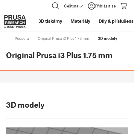
Čeština
Přihlásit se
3D tiskárny
Materiály
Díly
&
příslušens
Podpora
Original Prusa i3 Plus 1.75 mm
3D modely
Original Prusa i3 Plus 1.75 mm
3D modely