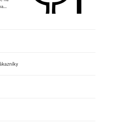
 na…
zákazníky