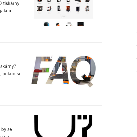
D tiskárny
ějakou
iskárny?
, pokud si
 by se
me na