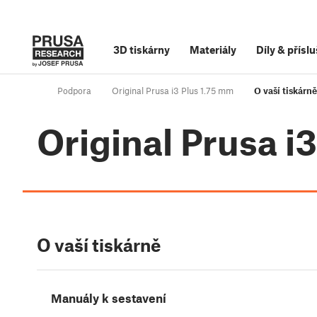
3D tiskárny
Materiály
Díly
&
příslu
Podpora
Original Prusa i3 Plus 1.75 mm
O vaší tiskárně
Original Prusa i
O vaší tiskárně
Manuály k sestavení