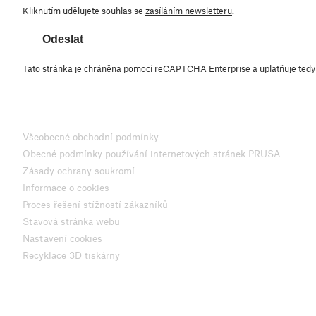
Kliknutím udělujete souhlas se
zasíláním newsletteru
.
Odeslat
Tato stránka je chráněna pomocí reCAPTCHA Enterprise a uplatňuje ted
Všeobecné obchodní podmínky
Obecné podmínky používání internetových stránek PRUSA
Zásady ochrany soukromí
Informace o cookies
Proces řešení stížností zákazníků
Stavová stránka webu
Nastavení cookies
Recyklace 3D tiskárny