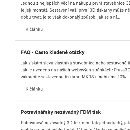
Jednou z nejlepších věcí na nákupu první stavebnice 3
je její montáž. Sestavení vaší první 3D tiskárny může n
dobu trvat, je to však dokonalý způsob, jak se s ní…
K článku
FAQ - Často kladené otázky
Jak získám slevu vlastníka stavebnice nebo sestavené t
Jak je uvedeno na našich webových stránkách: Prusa3D
zakoupíte sestavenou tiskárnu MK3S+, nabízíme 10%…
K článku
Potravinářsky nezávadný FDM tisk
Potravinově nezávadný 3D tisk není tak jednoduchý, jak
mohlo na první pohled zdát. V tomto článku se podívá