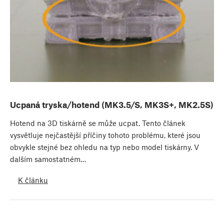
Ucpaná tryska/hotend (MK3.5/S, MK3S+, MK2.5S)
Hotend na 3D tiskárně se může ucpat. Tento článek
vysvětluje nejčastější příčiny tohoto problému, které jsou
obvykle stejné bez ohledu na typ nebo model tiskárny. V
dalším samostatném…
K článku