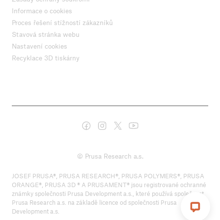
Informace o cookies
Proces řešení stížností zákazníků
Stavová stránka webu
Nastavení cookies
Recyklace 3D tiskárny
© Prusa Research a.s.
JOSEF PRUSA®, PRUSA RESEARCH®, PRUSA POLYMERS®, PRUSA
ORANGE®, PRUSA 3D ® A PRUSAMENT® jsou registrované ochranné
známky společnosti Prusa Development a.s., které používá společnost
Prusa Research a.s. na základě licence od společnosti Prusa
Development a.s.