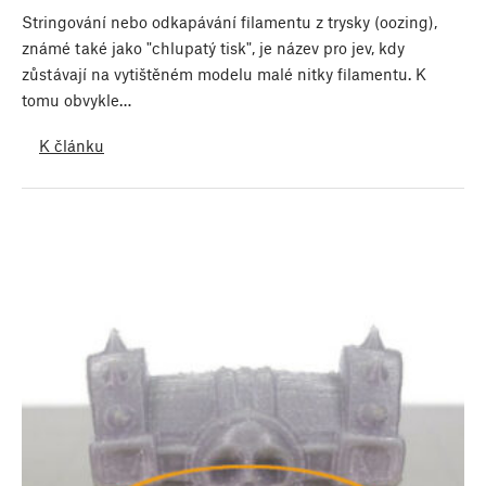
Stringování nebo odkapávání filamentu z trysky (oozing),
známé také jako "chlupatý tisk", je název pro jev, kdy
zůstávají na vytištěném modelu malé nitky filamentu. K
tomu obvykle…
K článku