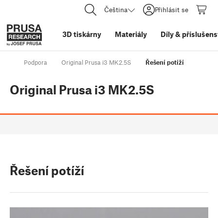
Čeština
Přihlásit se
3D tiskárny
Materiály
Díly
&
příslušens
Podpora
Original Prusa i3 MK2.5S
Řešení potíží
Original Prusa i3 MK2.5S
Řešení potíží