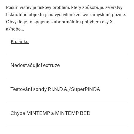
Posun vrstev je tiskový problém, který způsobuje, že vrstvy
tisknutého objektu jsou vychýlené ze své zamýšlené pozice.
Obvykle je to spojeno s abnormálním pohybem osy X
a/nebo…
K článku
Nedostačující extruze
Testování sondy P.I.N.D.A./SuperPINDA
Chyba MINTEMP a MINTEMP BED