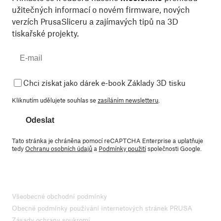
užitečných informací o novém firmware, nových
verzích PrusaSliceru a zajímavých tipů na 3D
tiskařské projekty.
Chci získat jako dárek e-book Základy 3D tisku
Kliknutím udělujete souhlas se
zasíláním newsletteru
.
Odeslat
Tato stránka je chráněna pomocí reCAPTCHA Enterprise a uplatňuje
tedy
Ochranu osobních údajů
a
Podmínky použití
společnosti Google.
Všeobecné obchodní podmínky
Obecné podmínky používání internetových stránek PRUSA
Zásady ochrany soukromí