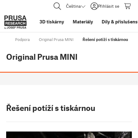
Čeština
Přihlásit se
3D tiskárny
Materiály
Díly
&
příslušens
Podpora
Original Prusa MINI
Řešení potíží s tiskárnou
Original Prusa MINI
Řešení potíží s tiskárnou