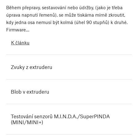
Během přepravy, sestavování nebo údržby, (jako je třeba
úprava napnutí řemenů), se může tiskárna mírně zkroutit,
kdy jedna osa nemusí být kolmá (úhel 90 stupňů) k druhé.
Firmware…
K článku
Zvuky z extruderu
Blob v extruderu
Testování senzorů M.I.N.D.A./SuperPINDA
(MINI/MINI+)