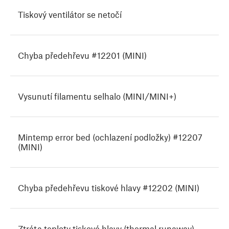
Tiskový ventilátor se netočí
Chyba předehřevu #12201 (MINI)
Vysunutí filamentu selhalo (MINI/MINI+)
Mintemp error bed (ochlazení podložky) #12207
(MINI)
Chyba předehřevu tiskové hlavy #12202 (MINI)
Ztráta teploty tiskové hlavy (thermal runaway)