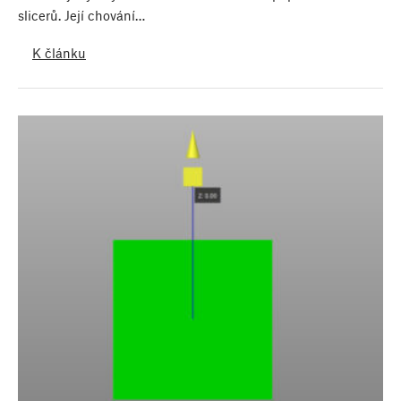
slicerů. Její chování…
K článku