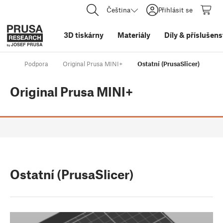
Čeština
Přihlásit se
3D tiskárny
Materiály
Díly
&
příslušens
Podpora
Original Prusa MINI+
Ostatní (PrusaSlicer)
Original Prusa MINI+
Ostatní (PrusaSlicer)