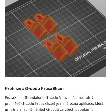
Prohlížeč G-codu PrusaSlicer
PrusaSlicer Standalone G-code Viewer (samostatný
prohlížeč G-codů PrusaSlicer) je nenáročná aplikace, která
umožňuje rychlý náhled G-codů ze všech populárních