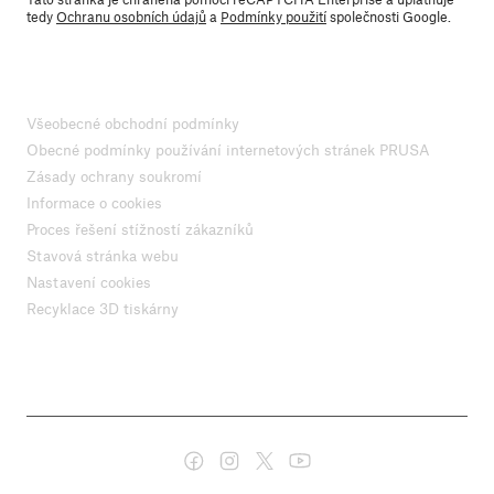
tedy
Ochranu osobních údajů
a
Podmínky použití
společnosti Google.
Všeobecné obchodní podmínky
Obecné podmínky používání internetových stránek PRUSA
Zásady ochrany soukromí
Informace o cookies
Proces řešení stížností zákazníků
Stavová stránka webu
Nastavení cookies
Recyklace 3D tiskárny