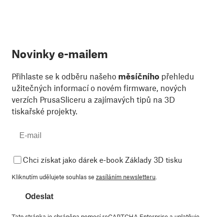
Novinky e-mailem
Přihlaste se k odběru našeho
měsíčního
přehledu
užitečných informací o novém firmware, nových
verzích PrusaSliceru a zajímavých tipů na 3D
tiskařské projekty.
Chci získat jako dárek e-book Základy 3D tisku
Kliknutím udělujete souhlas se
zasíláním newsletteru
.
Odeslat
Tato stránka je chráněna pomocí reCAPTCHA Enterprise a uplatňuje