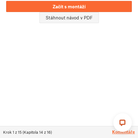
Začít s montáží
Stáhnout návod v PDF
Komentáře
Krok
1
z
15
(
Kapitola
14
z
16
)