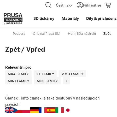
Čeština
Přihlásit se
3D tiskárny
Materiály
Díly
&
příslušens
Podpora
Original Prusa SL1
Horní lišta nástrojů
Zpět / V
Zpět / Vpřed
Relevantní pro
MK4 FAMILY
XL FAMILY
MMU FAMILY
MINI FAMILY
MK3 FAMILY
+
Článek
Tento článek je také dostupný v následujících
jazycích: