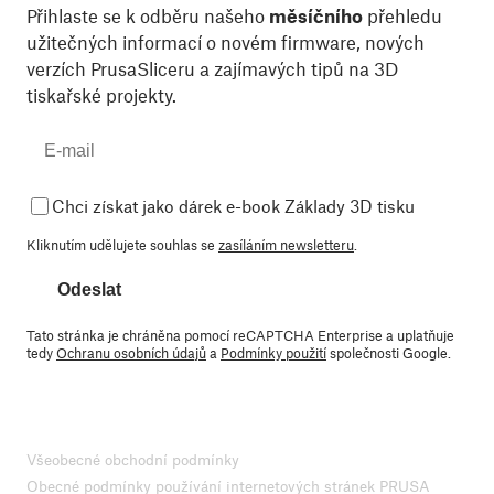
Přihlaste se k odběru našeho
měsíčního
přehledu
užitečných informací o novém firmware, nových
verzích PrusaSliceru a zajímavých tipů na 3D
tiskařské projekty.
Chci získat jako dárek e-book Základy 3D tisku
Kliknutím udělujete souhlas se
zasíláním newsletteru
.
Odeslat
Tato stránka je chráněna pomocí reCAPTCHA Enterprise a uplatňuje
tedy
Ochranu osobních údajů
a
Podmínky použití
společnosti Google.
Všeobecné obchodní podmínky
Obecné podmínky používání internetových stránek PRUSA