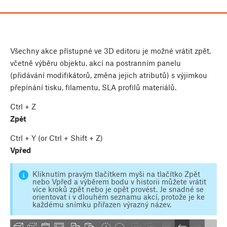
Všechny akce přístupné ve 3D editoru je možné vrátit zpět,
včetně výběru objektu, akcí na postranním panelu
(přidávání modifikátorů, změna jejich atributů) s výjimkou
přepínání tisku, filamentu, SLA profilů materiálů.
Ctrl
+
Z
Zpět
Ctrl
+
Y
(or
Ctrl
+
Shift
+
Z
)
Vpřed
Kliknutím pravým tlačítkem myši na tlačítko Zpět
nebo Vpřed a výběrem bodu v historii můžete vrátit
více kroků zpět nebo je opět provést. Je snadné se
orientovat i v dlouhém seznamu akcí, protože je ke
každému snímku přiřazen výrazný název.