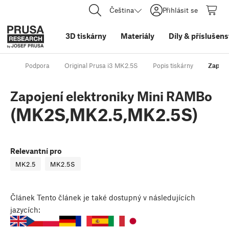
Čeština
Přihlásit se
3D tiskárny
Materiály
Díly
&
příslušens
Podpora
Original Prusa i3 MK2.5S
Popis tiskárny
Zapoje
Zapojení elektroniky Mini RAMBo
(MK2S,MK2.5,MK2.5S)
Relevantní pro
MK2.5
MK2.5S
Článek
Tento článek je také dostupný v následujících
jazycích: