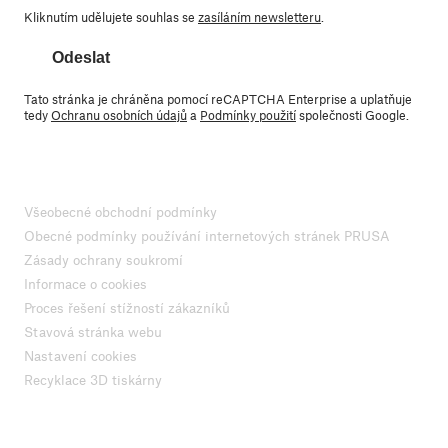
Kliknutím udělujete souhlas se
zasíláním newsletteru
.
Odeslat
Tato stránka je chráněna pomocí reCAPTCHA Enterprise a uplatňuje
tedy
Ochranu osobních údajů
a
Podmínky použití
společnosti Google.
Všeobecné obchodní podmínky
Obecné podmínky používání internetových stránek PRUSA
Zásady ochrany soukromí
Informace o cookies
Proces řešení stížností zákazníků
Stavová stránka webu
Nastavení cookies
Recyklace 3D tiskárny