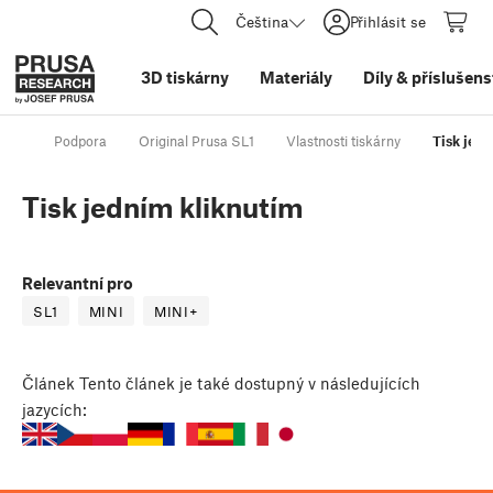
Čeština
Přihlásit se
3D tiskárny
Materiály
Díly
&
příslušens
Podpora
Original Prusa SL1
Vlastnosti tiskárny
Tisk jed
Tisk jedním kliknutím
Relevantní pro
SL1
MINI
MINI+
Článek
Tento článek je také dostupný v následujících
jazycích: