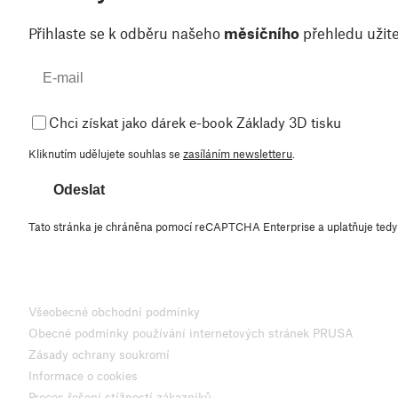
Přihlaste se k odběru našeho
měsíčního
přehledu užite
Chci získat jako dárek e-book Základy 3D tisku
Kliknutím udělujete souhlas se
zasíláním newsletteru
.
Odeslat
Tato stránka je chráněna pomocí reCAPTCHA Enterprise a uplatňuje ted
Všeobecné obchodní podmínky
Obecné podmínky používání internetových stránek PRUSA
Zásady ochrany soukromí
Informace o cookies
Proces řešení stížností zákazníků