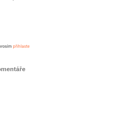
 prosím
přihlaste
omentáře