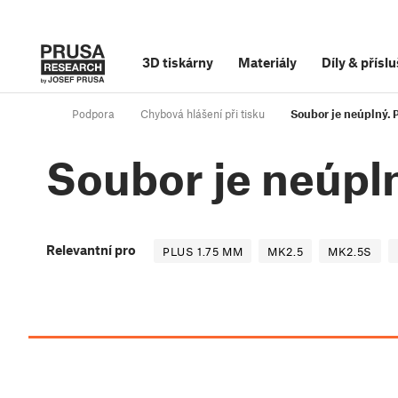
3D tiskárny
Materiály
Díly
&
příslu
Podpora
Chybová hlášení při tisku
Soubor je neúplný. 
Soubor je neúpl
Relevantní pro
PLUS 1.75 MM
MK2.5
MK2.5S