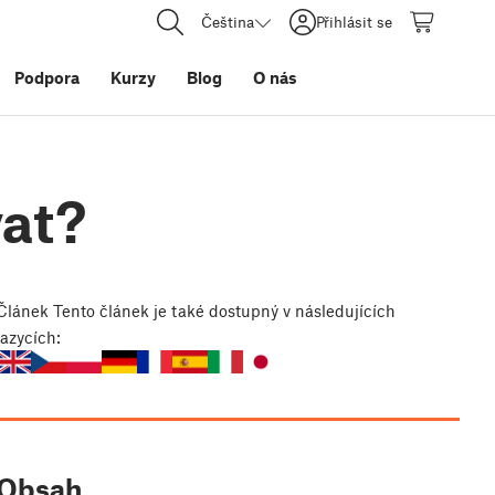
Čeština
Přihlásit se
Podpora
Kurzy
Blog
O nás
vat?
Článek
Tento článek je také dostupný v následujících
jazycích:
Obsah