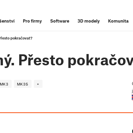
šenství
Pro firmy
Software
3D modely
Komunita
Přesto pokračovat?
ný. Přesto pokračo
MK3
MK3S
+