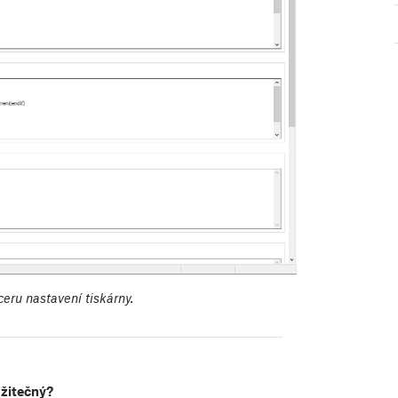
eru nastavení tiskárny.
užitečný?