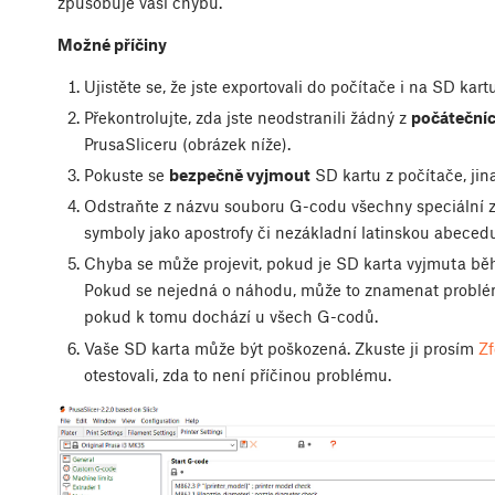
způsobuje vaši chybu.
Možné příčiny
Ujistěte se, že jste exportovali do počítače i na SD kar
Překontrolujte, zda jste neodstranili žádný z
počáteční
PrusaSliceru (obrázek níže).
Pokuste se
bezpečně vyjmout
SD kartu z počítače, ji
Odstraňte z názvu souboru G-codu všechny speciální z
symboly jako apostrofy či nezákladní latinskou abecedu, 
Chyba se může projevit, pokud je SD karta vyjmuta běh
Pokud se nejedná o náhodu, může to znamenat problém
pokud k tomu dochází u všech G-codů.
Vaše SD karta může být poškozená. Zkuste ji prosím
Zf
otestovali, zda to není příčinou problému.