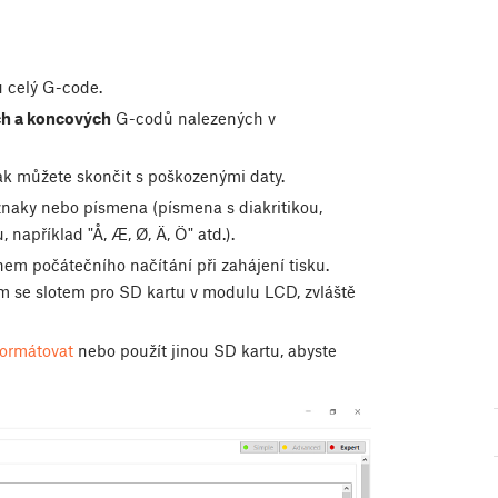
tu celý G-code.
ch a koncových
G-codů nalezených v
nak můžete skončit s poškozenými daty.
naky nebo písmena (písmena s diakritikou,
například "Å, Æ, Ø, Ä, Ö" atd.).
em počátečního načítání při zahájení tisku.
 se slotem pro SD kartu v modulu LCD, zvláště
ormátovat
nebo použít jinou SD kartu, abyste