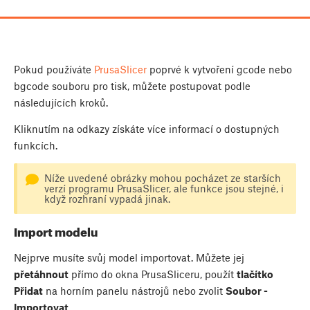
Pokud používáte
PrusaSlicer
poprvé k vytvoření gcode nebo
bgcode souboru pro tisk, můžete postupovat podle
následujících kroků.
Kliknutím na odkazy získáte více informací o dostupných
funkcích.
Níže uvedené obrázky mohou pocházet ze starších
verzí programu PrusaSlicer, ale funkce jsou stejné, i
když rozhraní vypadá jinak.
Import modelu
Nejprve musíte svůj model importovat. Můžete jej
přetáhnout
přímo do okna PrusaSliceru, použít
tlačítko
Přidat
na horním panelu nástrojů nebo zvolit
Soubor -
Importovat
.