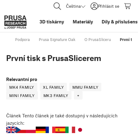
Čeština
Přihlásit se
3D tiskárny
Materiály
Díly
&
příslušens
Podpora
Prusa Signature Oak
O PrusaSliceru
První tis
První tisk s PrusaSlicerem
Relevantní pro
MK4 FAMILY
XL FAMILY
MMU FAMILY
MINI FAMILY
MK3 FAMILY
+
Článek
Tento článek je také dostupný v následujících
jazycích: