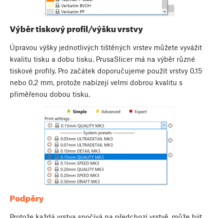
Výběr tiskový profil/výšku vrstvy
Úpravou výšky jednotlivých tištěných vrstev můžete vyvážit
kvalitu tisku a dobu tisku. PrusaSlicer má na výběr různé
tiskové profily. Pro začátek doporučujeme použít vrstvy 0,15
nebo 0,2 mm, protože nabízejí velmi dobrou kvalitu s
přiměřenou dobou tisku.
Podpěry
Protože každá vrstva spočívá na předchozí vrstvě, může být