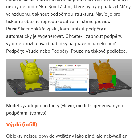
nezbytné pod některými částmi, které by byly jinak vytištěny
ve vzduchu, tisknout podpěrnou strukturu. Navíc je pro
tiskárnu obtížné reprodukovat velmi strmé převisy.
PrusaSlicer dokáže zjistit, kam umístit podpěry a
automaticky je vygenerovat. Chcete-li zapnout podpěry,
vyberte z rozbalovací nabídky na pravém panelu buď
Podpěry: Všude nebo Podpěry: Pouze na tiskové podložce.
Model vyžadující podpěry (vlevo), model s generovanými
podpěrami (vpravo)
Výplň (infill)
Objekty nejsou obvykle vytištěny jako plné, ale nebývají ani