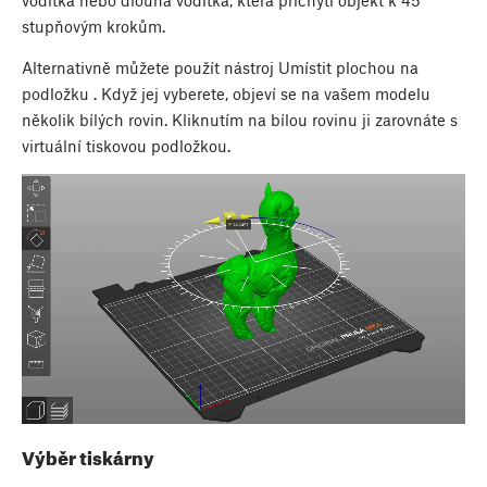
vodítka nebo dlouhá vodítka, která přichytí objekt k 45
stupňovým krokům.
Alternativně můžete použít
nástroj Umístit plochou na
podložku
. Když jej vyberete, objeví se na vašem modelu
několik bílých rovin. Kliknutím na bílou rovinu ji zarovnáte s
virtuální tiskovou podložkou.
Výběr tiskárny