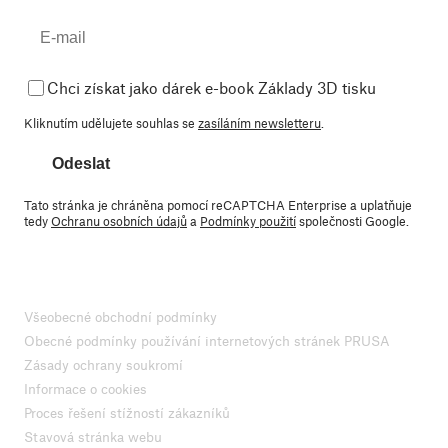
Chci získat jako dárek e-book Základy 3D tisku
Kliknutím udělujete souhlas se
zasíláním newsletteru
.
Odeslat
Tato stránka je chráněna pomocí reCAPTCHA Enterprise a uplatňuje
tedy
Ochranu osobních údajů
a
Podmínky použití
společnosti Google.
Všeobecné obchodní podmínky
Obecné podmínky používání internetových stránek PRUSA
Zásady ochrany soukromí
Informace o cookies
Proces řešení stížností zákazníků
Stavová stránka webu