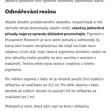
zatímco přidáním bílé vytvoříte tlumenou, pastelovou barvu.
Odměřování resinu
Abyste dosáhli požadovaného výsledku, nespěchejte a než
začnete slévat dohromady vlastní směs,
všechny jednotlivé
přísady nejprve opravdu důkladně promíchejte
. Pigment v
Prusament Resinech je sice velmi bohatý a světlostálý (tj.
barvy vám časem nevyblednou) ale když necháte resin
nějakou chvíli stát, mají částice pigmentu tendenci sedat na
dno lahvičky (nebo později na dno vaničky s resinem v
tiskárně!). Tenhle efekt bývá nejvíce znatelný u bílého
pigmentu.
Pro měření objemů v řádu ml je vhodné použít 5ml injekční
stříkačku se značkami po 0,2 ml. Pro větší objemy v řádu
desítek až nižších stovek ml postačí 50 ml stříkačka se
značkami po 1 ml.
Přebytečný resin, který vám ulpí na konci stříkačky