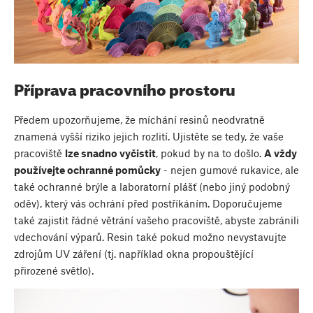
Příprava pracovního prostoru
Předem upozorňujeme, že míchání resinů neodvratně
znamená vyšší riziko jejich rozlití. Ujistěte se tedy, že vaše
pracoviště
lze snadno vyčistit
, pokud by na to došlo.
A vždy
používejte ochranné pomůcky
- nejen gumové rukavice, ale
také ochranné brýle a laboratorní plášť (nebo jiný podobný
oděv), který vás ochrání před postříkáním. Doporučujeme
také zajistit řádné větrání vašeho pracoviště, abyste zabránili
vdechování výparů. Resin také pokud možno nevystavujte
zdrojům UV záření (tj. například okna propouštějící
přirozené světlo).