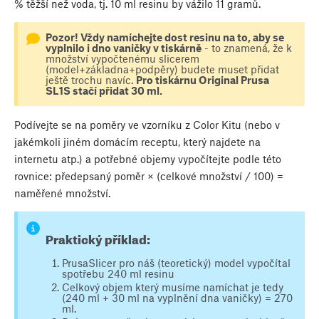
% těžší než voda, tj. 10 ml resinu by vážilo 11 gramů.
Pozor! Vždy namíchejte dost resinu na to, aby se
vyplnilo i dno vaničky v tiskárně
- to znamená, že k
množství vypočtenému slicerem
(model+základna+podpěry) budete muset přidat
ještě trochu navíc.
Pro tiskárnu Original Prusa
SL1S stačí přidat 30 ml.
Podívejte se na poměry ve vzorníku z Color Kitu (nebo v
jakémkoli jiném domácím receptu, který najdete na
internetu atp.) a potřebné objemy vypočítejte podle této
rovnice: předepsaný poměr × (celkové množství / 100) =
naměřené množství.
Praktický příklad:
PrusaSlicer pro náš (teoretický) model vypočítal
spotřebu 240 ml resinu
Celkový objem který musíme namíchat je tedy
(240 ml + 30 ml na vyplnění dna vaničky) = 270
ml.