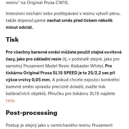
resinu“ na Original Prusa CW1S.
Intenzivní míchání nebo protřepávání v resinu vytvoří pěnu,
takže doporučujeme
nechat směs před tiskem několik
minut odstát.
Tisk
Pro všechny barevné směsi můžete použít stejné osvitové
časy, jako pro základní resin
(tj. v podstatě stejné, jako pro
samotný Prusament Model Resin Alabaster White).
Pro
tiskárnu Original Prusa SL1S SPEED je to 25/2,2 sec při
výšce vrstvy 0,05 mm.
A pokud chcete expozici konkrétní
barevné směsi opravdu precizně doladit, zvažte tisk
kalibračních objektů. Příručku pro tiskárnu SL1S najdete
tady.
Post-processing
Postup je stejný jako u nemíchaného resinu Prusament