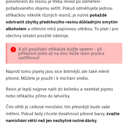
ponořeném do resinu je třeba ihned po odměření
požadovaného objemu setřít. Pokud odměřujete jednou
stříkačkou několik různých resinů, je nutné
pokaždé
odstranit zbytky předchozího resinu důkladným omytím
alkoholem
a otřením rohů papírovou utěrkou. To platí i pro
všechny ostatní použité nástroje.
A při používání stříkaček buďte opatrní - při
přitlačení pístu až na dno může resin prudce
vystříknout
Naproti tomu pipety jsou sice šetrnější, ale také méně
přesné. Můžete je použít i k míchání směsi.
Resin je lepší nejprve nalít do kelímku a nestrkat pipetu
nebo stříkačku přímo do lahvičky.
Čím větší je celkové množství, tím přesnější bude vaše
měření. Pokud tedy chcete dosáhnout přesné barvy,
zvažte
namíchání větší než jen nezbytně nutné dávky.