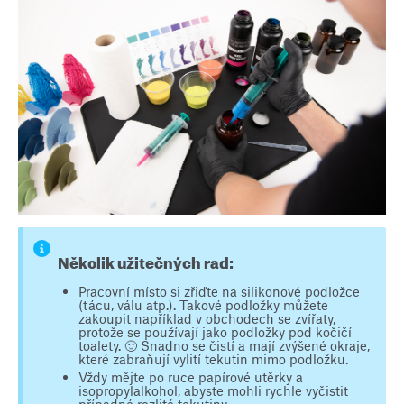
Několik užitečných rad:
Pracovní místo si zřiďte na silikonové podložce
(tácu, válu atp.). Takové podložky můžete
zakoupit například v obchodech se zvířaty,
protože se používají jako podložky pod kočičí
toalety. 🙂 Snadno se čistí a mají zvýšené okraje,
které zabraňují vylití tekutin mimo podložku.
Vždy mějte po ruce papírové utěrky a
isopropylalkohol, abyste mohli rychle vyčistit
případné rozlité tekutiny.