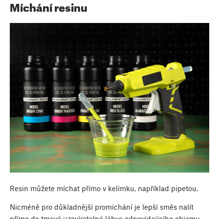
Míchání resinu
Resin můžete míchat přímo v kelímku, například pipetou.
Nicméně pro důkladnější promíchání je lepší směs nalít
přímo do tmavé uzavíratelné láhve odpovídajícího objemu,