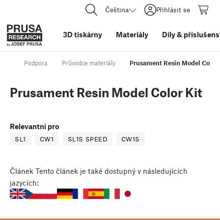
Čeština
Přihlásit se
3D tiskárny
Materiály
Díly
&
příslušens
Podpora
Průvodce materiály
Prusament Resin Model Color 
Prusament Resin Model Color Kit
Relevantní pro
SL1
CW1
SL1S SPEED
CW1S
Článek
Tento článek je také dostupný v následujících
jazycích: