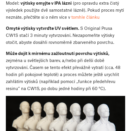
Model:
výtisky omyjte v IPA lázni
(pro opravdu extra čistý
výsledek použijte dvě samostatné lázně). Pokud proces mytí
neznáte, přečtěte si o něm více v
tomhle článku
Omyté výtisky vytvrďte UV světlem.
S Original Prusa
CW1S stačí 3 minuty vytvrzování. Nezapomeňte výtisky
otočit, abyste dosáhli rovnoměrně zbarveného povrchu.
Může dojít k mírnému zažloutnutí povrchu výtisků,
zejména u světlejších barev, a/nebo při delší době
vytvrzování. Časem se tento efekt převážně vytratí (cca. 48
hodin při pokojové teplotě) a proces můžete ještě urychlit
zahřátím výtisků (například pomocí „funkce předehřevu
resinu“ na CW1S, po dobu jedné hodiny při 60 °C).