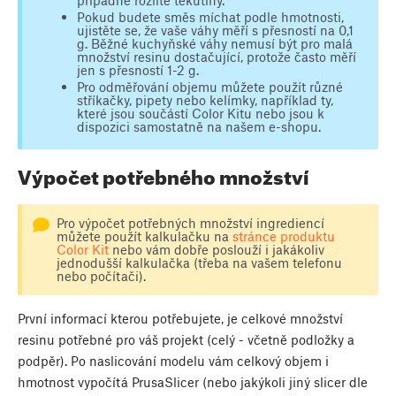
Pokud budete směs míchat podle hmotnosti,
ujistěte se, že vaše váhy měří s přesností na 0,1
g. Běžné kuchyňské váhy nemusí být pro malá
množství resinu dostačující, protože často měří
jen s přesností 1-2 g.
Pro odměřování objemu můžete použít různé
stříkačky, pipety nebo kelímky, například ty,
které jsou součástí Color Kitu nebo jsou k
dispozici samostatně na našem e-shopu.
Výpočet potřebného množství
Pro výpočet potřebných množství ingrediencí
můžete použít kalkulačku na
stránce produktu
Color Kit
nebo vám dobře poslouží i jakákoliv
jednodušší kalkulačka (třeba na vašem telefonu
nebo počítači).
První informací kterou potřebujete, je celkové množství
resinu potřebné pro váš projekt (celý - včetně podložky a
podpěr). Po naslicování modelu vám celkový objem i
hmotnost vypočítá PrusaSlicer (nebo jakýkoli jiný slicer dle