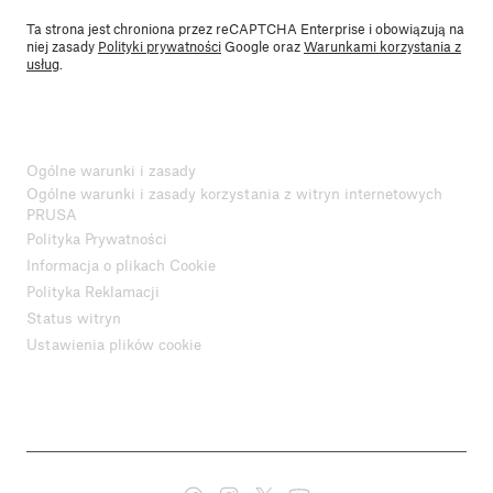
Ta strona jest chroniona przez reCAPTCHA Enterprise i obowiązują na
niej zasady
Polityki prywatności
Google oraz
Warunkami korzystania z
usług
.
Ogólne warunki i zasady
Ogólne warunki i zasady korzystania z witryn internetowych
PRUSA
Polityka Prywatności
Informacja o plikach Cookie
Polityka Reklamacji
Status witryn
Ustawienia plików cookie