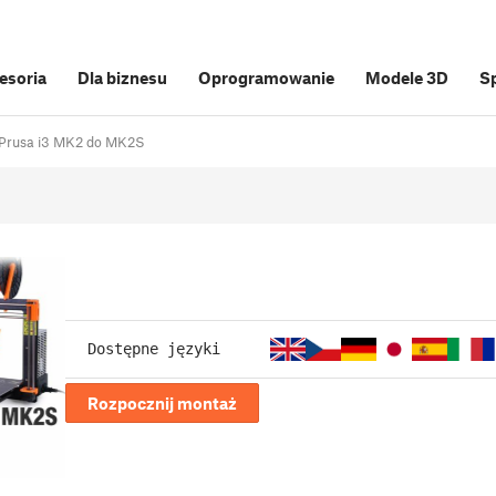
cesoria
Dla biznesu
Oprogramowanie
Modele 3D
S
l Prusa i3 MK2 do MK2S
Dostępne języki
Rozpocznij montaż