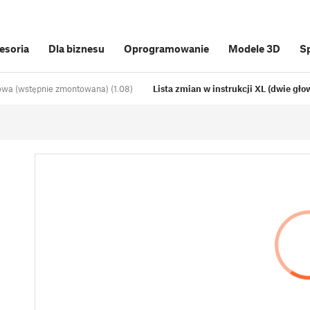
cesoria
Dla biznesu
Oprogramowanie
Modele 3D
S
owa (wstępnie zmontowana) (1.08)
Lista zmian w instrukcji XL (dwie gło