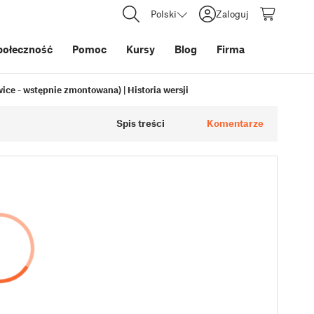
Polski
Zaloguj
połeczność
Pomoc
Kursy
Blog
Firma
wice - wstępnie zmontowana) | Historia wersji
Spis treści
Komentarze