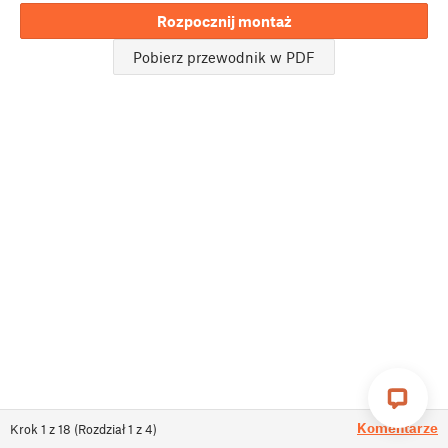
Rozpocznij montaż
Pobierz przewodnik w PDF
Komentarze
Krok
1
z
18
(
Rozdział
1
z
4
)