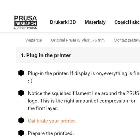
Drukarki 3D
Materiały
Części i ak
Wsparcie
Original Prusa i3 Plus 1.75 mm
Montaż zestawu
1. Plug in the printer
⬢
Plug-in the printer. If display is on, everything is fin
;-)
⬢
Notice the squished filament line around the PRU
logo. This is the right amount of compression for
the first layer.
⬢
Calibrate your printer.
⬢
Prepare the printbed.