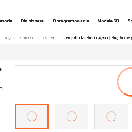
cesoria
Dla biznesu
Oprogramowanie
Modele 3D
S
 Original Prusa i3 Plus 1.75 mm
First print i3 Plus LCD/SD | Plug in the 
e
SA