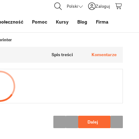
Polski
Zaloguj
połeczność
Pomoc
Kursy
Blog
Firma
printer
Spis treści
Komentarze
Dalej