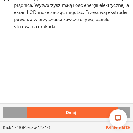
prądnica. Wytworzysz małą ilość energii elektrycznej, a
ekran LCD może zacząć migotać. Przesuwaj ekstruder
powoli, a w przyszłości zawsze używaj panelu
sterowania drukarki.
Dalej
Komentarze
Krok
1
z
19
(
Rozdział
12
z
14
)