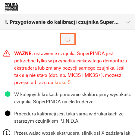
1. Przygotowanie do kalibracji czujnika SuperPINDA (opcjonalnie)
WAŻNE:
ustawienie czujnika SuperPINDA jest
potrzebne tylko w przypadku całkowitego demontażu
ekstrudera lub zmiany pozycji samego czujnika. Jeśli
tak się nie stało (dot. np. MK3S i MK3S+), możesz
przejść od razu do
kroku 5
.
⬢
W kolejnych krokach ponownie skalibrujemy wysokość
czujnika SuperPINDA na ekstruderze.
⬢
Procedura kalibracji jest taka sama w drukarkach ze
starszym czujnikiem P.I.N.D.A.
Przesuwając wózek ekstrudera, silnik osi X zadziała jak