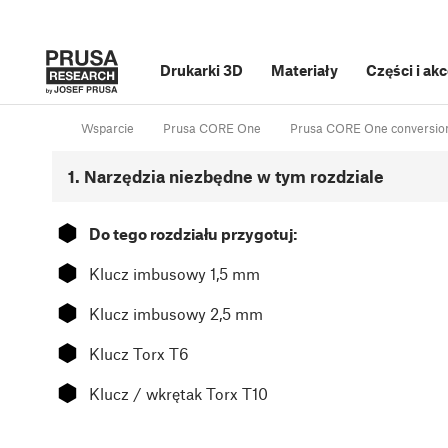
Drukarki 3D
Materiały
Części i ak
Wsparcie
Prusa CORE One
Prusa CORE One conversion 
1. Narzędzia niezbędne w tym rozdziale
⬢
Do tego rozdziału przygotuj:
⬢
Klucz imbusowy 1,5 mm
⬢
Klucz imbusowy 2,5 mm
⬢
Klucz Torx T6
⬢
Klucz / wkrętak Torx T10