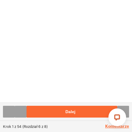
Dalej
Komentarze
Krok
1
z
54
(
Rozdział
6
z
8
)