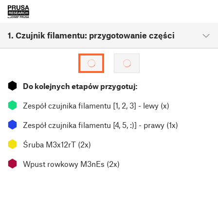
1. Czujnik filamentu: przygotowanie części
⬢
Do kolejnych etapów przygotuj:
⬢
Zespół czujnika filamentu [1, 2, 3] - lewy (x)
⬢
Zespół czujnika filamentu [4, 5, :)] - prawy (1x)
⬢
Śruba M3x12rT (2x)
⬢
Wpust rowkowy M3nEs (2x)