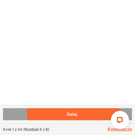
Dalej
Komentarze
Krok
1
z
34
(
Rozdział
4
z
9
)